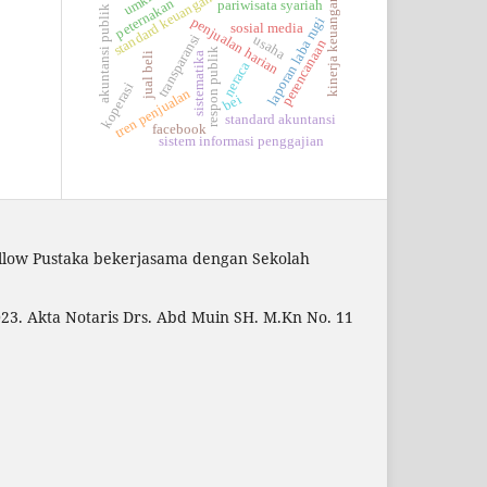
umkm
standard keuangan
kinerja keuangan
peternakan
pariwisata syariah
akuntansi publik
penjualan harian
laporan laba rugi
sosial media
transparansi
usaha
perencanaan
respon publik
jual beli
sistematika
neraca
koperasi
tren penjualan
bei
standard akuntansi
facebook
sistem informasi penggajian
ellow Pustaka bekerjasama dengan Sekolah
3. Akta Notaris Drs. Abd Muin SH. M.Kn No. 11