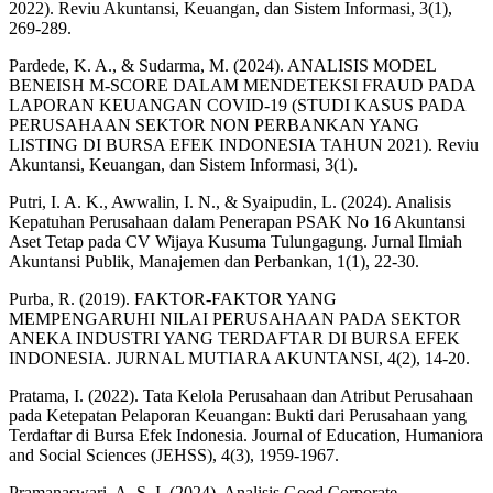
2022). Reviu Akuntansi, Keuangan, dan Sistem Informasi, 3(1),
269-289.
Pardede, K. A., & Sudarma, M. (2024). ANALISIS MODEL
BENEISH M-SCORE DALAM MENDETEKSI FRAUD PADA
LAPORAN KEUANGAN COVID-19 (STUDI KASUS PADA
PERUSAHAAN SEKTOR NON PERBANKAN YANG
LISTING DI BURSA EFEK INDONESIA TAHUN 2021). Reviu
Akuntansi, Keuangan, dan Sistem Informasi, 3(1).
Putri, I. A. K., Awwalin, I. N., & Syaipudin, L. (2024). Analisis
Kepatuhan Perusahaan dalam Penerapan PSAK No 16 Akuntansi
Aset Tetap pada CV Wijaya Kusuma Tulungagung. Jurnal Ilmiah
Akuntansi Publik, Manajemen dan Perbankan, 1(1), 22-30.
Purba, R. (2019). FAKTOR-FAKTOR YANG
MEMPENGARUHI NILAI PERUSAHAAN PADA SEKTOR
ANEKA INDUSTRI YANG TERDAFTAR DI BURSA EFEK
INDONESIA. JURNAL MUTIARA AKUNTANSI, 4(2), 14-20.
Pratama, I. (2022). Tata Kelola Perusahaan dan Atribut Perusahaan
pada Ketepatan Pelaporan Keuangan: Bukti dari Perusahaan yang
Terdaftar di Bursa Efek Indonesia. Journal of Education, Humaniora
and Social Sciences (JEHSS), 4(3), 1959-1967.
Pramanaswari, A. S. I. (2024). Analisis Good Corporate