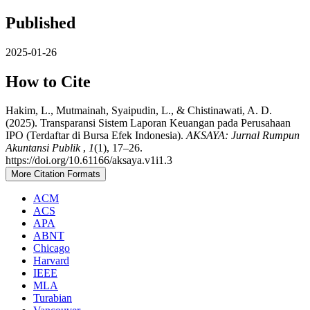
Published
2025-01-26
How to Cite
Hakim, L., Mutmainah, Syaipudin, L., & Chistinawati, A. D.
(2025). Transparansi Sistem Laporan Keuangan pada Perusahaan
IPO (Terdaftar di Bursa Efek Indonesia).
AKSAYA: Jurnal Rumpun
Akuntansi Publik
,
1
(1), 17–26.
https://doi.org/10.61166/aksaya.v1i1.3
More Citation Formats
ACM
ACS
APA
ABNT
Chicago
Harvard
IEEE
MLA
Turabian