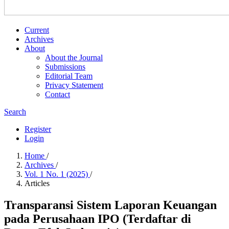
Current
Archives
About
About the Journal
Submissions
Editorial Team
Privacy Statement
Contact
Search
Register
Login
Home
/
Archives
/
Vol. 1 No. 1 (2025)
/
Articles
Transparansi Sistem Laporan Keuangan
pada Perusahaan IPO (Terdaftar di