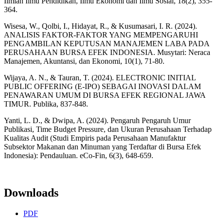
Ilmiah Ilmu Pendidikan, Ilmu Ekonomi dan Ilmu Sosial, 18(2), 355-
364.
Wisesa, W., Qolbi, I., Hidayat, R., & Kusumasari, I. R. (2024).
ANALISIS FAKTOR-FAKTOR YANG MEMPENGARUHI
PENGAMBILAN KEPUTUSAN MANAJEMEN LABA PADA
PERUSAHAAN BURSA EFEK INDONESIA. Musytari: Neraca
Manajemen, Akuntansi, dan Ekonomi, 10(1), 71-80.
Wijaya, A. N., & Tauran, T. (2024). ELECTRONIC INITIAL
PUBLIC OFFERING (E-IPO) SEBAGAI INOVASI DALAM
PENAWARAN UMUM DI BURSA EFEK REGIONAL JAWA
TIMUR. Publika, 837-848.
Yanti, L. D., & Dwipa, A. (2024). Pengaruh Pengaruh Umur
Publikasi, Time Budget Pressure, dan Ukuran Perusahaan Terhadap
Kualitas Audit (Studi Empiris pada Perusahaan Manufaktur
Subsektor Makanan dan Minuman yang Terdaftar di Bursa Efek
Indonesia): Pendauluan. eCo-Fin, 6(3), 648-659.
Downloads
PDF