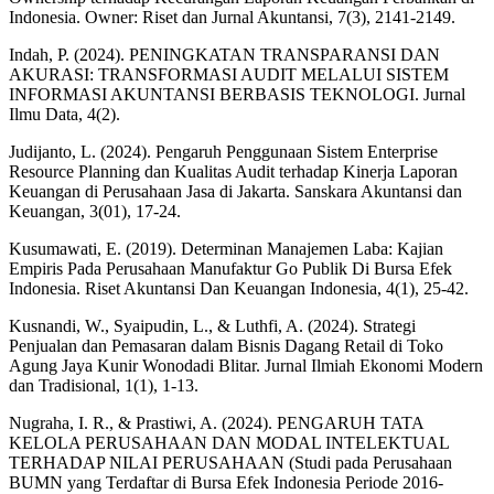
Indonesia. Owner: Riset dan Jurnal Akuntansi, 7(3), 2141-2149.
Indah, P. (2024). PENINGKATAN TRANSPARANSI DAN
AKURASI: TRANSFORMASI AUDIT MELALUI SISTEM
INFORMASI AKUNTANSI BERBASIS TEKNOLOGI. Jurnal
Ilmu Data, 4(2).
Judijanto, L. (2024). Pengaruh Penggunaan Sistem Enterprise
Resource Planning dan Kualitas Audit terhadap Kinerja Laporan
Keuangan di Perusahaan Jasa di Jakarta. Sanskara Akuntansi dan
Keuangan, 3(01), 17-24.
Kusumawati, E. (2019). Determinan Manajemen Laba: Kajian
Empiris Pada Perusahaan Manufaktur Go Publik Di Bursa Efek
Indonesia. Riset Akuntansi Dan Keuangan Indonesia, 4(1), 25-42.
Kusnandi, W., Syaipudin, L., & Luthfi, A. (2024). Strategi
Penjualan dan Pemasaran dalam Bisnis Dagang Retail di Toko
Agung Jaya Kunir Wonodadi Blitar. Jurnal Ilmiah Ekonomi Modern
dan Tradisional, 1(1), 1-13.
Nugraha, I. R., & Prastiwi, A. (2024). PENGARUH TATA
KELOLA PERUSAHAAN DAN MODAL INTELEKTUAL
TERHADAP NILAI PERUSAHAAN (Studi pada Perusahaan
BUMN yang Terdaftar di Bursa Efek Indonesia Periode 2016-