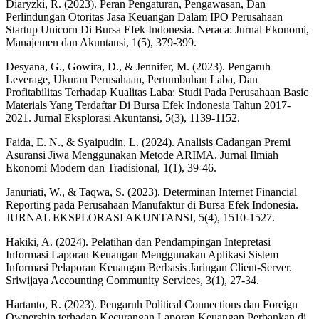
Diaryzki, R. (2023). Peran Pengaturan, Pengawasan, Dan
Perlindungan Otoritas Jasa Keuangan Dalam IPO Perusahaan
Startup Unicorn Di Bursa Efek Indonesia. Neraca: Jurnal Ekonomi,
Manajemen dan Akuntansi, 1(5), 379-399.
Desyana, G., Gowira, D., & Jennifer, M. (2023). Pengaruh
Leverage, Ukuran Perusahaan, Pertumbuhan Laba, Dan
Profitabilitas Terhadap Kualitas Laba: Studi Pada Perusahaan Basic
Materials Yang Terdaftar Di Bursa Efek Indonesia Tahun 2017-
2021. Jurnal Eksplorasi Akuntansi, 5(3), 1139-1152.
Faida, E. N., & Syaipudin, L. (2024). Analisis Cadangan Premi
Asuransi Jiwa Menggunakan Metode ARIMA. Jurnal Ilmiah
Ekonomi Modern dan Tradisional, 1(1), 39-46.
Januriati, W., & Taqwa, S. (2023). Determinan Internet Financial
Reporting pada Perusahaan Manufaktur di Bursa Efek Indonesia.
JURNAL EKSPLORASI AKUNTANSI, 5(4), 1510-1527.
Hakiki, A. (2024). Pelatihan dan Pendampingan Intepretasi
Informasi Laporan Keuangan Menggunakan Aplikasi Sistem
Informasi Pelaporan Keuangan Berbasis Jaringan Client-Server.
Sriwijaya Accounting Community Services, 3(1), 27-34.
Hartanto, R. (2023). Pengaruh Political Connections dan Foreign
Ownership terhadap Kecurangan Laporan Keuangan Perbankan di