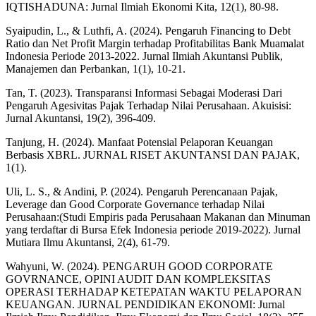
IQTISHADUNA: Jurnal Ilmiah Ekonomi Kita, 12(1), 80-98.
Syaipudin, L., & Luthfi, A. (2024). Pengaruh Financing to Debt
Ratio dan Net Profit Margin terhadap Profitabilitas Bank Muamalat
Indonesia Periode 2013-2022. Jurnal Ilmiah Akuntansi Publik,
Manajemen dan Perbankan, 1(1), 10-21.
Tan, T. (2023). Transparansi Informasi Sebagai Moderasi Dari
Pengaruh Agesivitas Pajak Terhadap Nilai Perusahaan. Akuisisi:
Jurnal Akuntansi, 19(2), 396-409.
Tanjung, H. (2024). Manfaat Potensial Pelaporan Keuangan
Berbasis XBRL. JURNAL RISET AKUNTANSI DAN PAJAK,
1(1).
Uli, L. S., & Andini, P. (2024). Pengaruh Perencanaan Pajak,
Leverage dan Good Corporate Governance terhadap Nilai
Perusahaan:(Studi Empiris pada Perusahaan Makanan dan Minuman
yang terdaftar di Bursa Efek Indonesia periode 2019-2022). Jurnal
Mutiara Ilmu Akuntansi, 2(4), 61-79.
Wahyuni, W. (2024). PENGARUH GOOD CORPORATE
GOVRNANCE, OPINI AUDIT DAN KOMPLEKSITAS
OPERASI TERHADAP KETEPATAN WAKTU PELAPORAN
KEUANGAN. JURNAL PENDIDIKAN EKONOMI: Jurnal