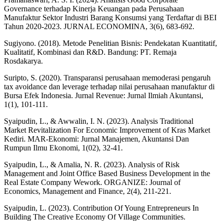
Governance terhadap Kinerja Keuangan pada Perusahaan
Manufaktur Sektor Industri Barang Konsumsi yang Terdaftar di BEI
Tahun 2020-2023. JURNAL ECONOMINA, 3(6), 683-692.
Sugiyono. (2018). Metode Penelitian Bisnis: Pendekatan Kuantitatif,
Kualitatif, Kombinasi dan R&D. Bandung: PT. Remaja
Rosdakarya.
Suripto, S. (2020). Transparansi perusahaan memoderasi pengaruh
tax avoidance dan leverage terhadap nilai perusahaan manufaktur di
Bursa Efek Indonesia. Jurnal Revenue: Jurnal Ilmiah Akuntansi,
1(1), 101-111.
Syaipudin, L., & Awwalin, I. N. (2023). Analysis Traditional
Market Revitalization For Economic Improvement of Kras Market
Kediri. MAR-Ekonomi: Jurnal Manajemen, Akuntansi Dan
Rumpun Ilmu Ekonomi, 1(02), 32-41.
Syaipudin, L., & Amalia, N. R. (2023). Analysis of Risk
Management and Joint Office Based Business Development in the
Real Estate Company Wework. ORGANIZE: Journal of
Economics, Management and Finance, 2(4), 211-221.
Syaipudin, L. (2023). Contribution Of Young Entrepreneurs In
Building The Creative Economy Of Village Communities.