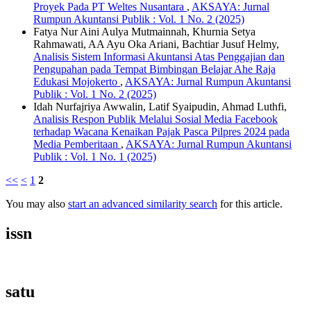
Proyek Pada PT Weltes Nusantara
,
AKSAYA: Jurnal
Rumpun Akuntansi Publik : Vol. 1 No. 2 (2025)
Fatya Nur Aini Aulya Mutmainnah, Khurnia Setya
Rahmawati, AA Ayu Oka Ariani, Bachtiar Jusuf Helmy,
Analisis Sistem Informasi Akuntansi Atas Penggajian dan
Pengupahan pada Tempat Bimbingan Belajar Ahe Raja
Edukasi Mojokerto
,
AKSAYA: Jurnal Rumpun Akuntansi
Publik : Vol. 1 No. 2 (2025)
Idah Nurfajriya Awwalin, Latif Syaipudin, Ahmad Luthfi,
Analisis Respon Publik Melalui Sosial Media Facebook
terhadap Wacana Kenaikan Pajak Pasca Pilpres 2024 pada
Media Pemberitaan
,
AKSAYA: Jurnal Rumpun Akuntansi
Publik : Vol. 1 No. 1 (2025)
<<
<
1
2
You may also
start an advanced similarity search
for this article.
issn
satu