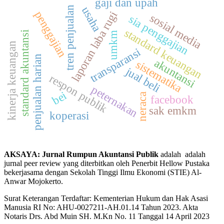
gaji dan upah
usaha
tren penjualan
penggajian
laporan laba rugi
sosial media
sia penggajian
standard keuangan
standard akuntansi
umkm
kinerja keuangan
transparansi
penjualan harian
akuntansi
sistematika
jual beli
respon publik
peternakan
bei
neraca
facebook
sak emkm
koperasi
AKSAYA: Jurnal Rumpun Akuntansi Publik
adalah adalah
jurnal peer review yang diterbitkan oleh Penerbit Hellow Pustaka
bekerjasama dengan Sekolah Tinggi Ilmu Ekonomi (STIE) Al-
Anwar Mojokerto.
Surat Keterangan Terdaftar: Kementerian Hukum dan Hak Asasi
Manusia RI No: AHU-0027211-AH.01.14 Tahun 2023. Akta
Notaris Drs. Abd Muin SH. M.Kn No. 11 Tanggal 14 April 2023