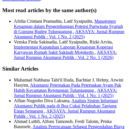
Most read articles by the same author(s)
Afrilia Cristiani Pramudita, Latif Syaipudin,
Manajemen
Keuangan dalam Pengembangan Potensi Pariwisata Syariah
di Gunung Budeg Tulungagung
,
AKSAYA: Jurnal Rumpun
Akuntansi Publik : Vol. 1 No. 2 (2025)
Venska Firda Sakinadia, Latif Syaipudin, Rizki Arvita,
Implementasi Kapatuhan Laporan Keuangan Koperasi
Karyawan Rumah Sakit Sakinah Mojokerto
,
AKSAYA:
Jurnal Rumpun Akuntansi Publik : Vol. 2 No. 1 (2026)
Similar Articles
Muhamad Nabhana Tabi'il Huda, Bachtiar J. Helmy, Arwini
Hasyim,
Akuntansi Peternakan Pada Peternakan Ayam Pak
Habib Kecamatan Rejotangan Tulungagung
,
AKSAYA:
Jurnal Rumpun Akuntansi Publik : Vol. 1 No. 1 (2025)
Alfian Nugroho Diva Laksana,
Analisis Sistem Informasi
Akuntansi Publik pada di Bea Cukai Pelabuhan Tanjung
Emas Semarang
,
AKSAYA: Jurnal Rumpun Akuntansi
Publik : Vol. 1 No. 2 (2025)
Ahmad Luthfi, Alfons Tamonob, Ferdi Taloim, Priska
Baunsele,
Analisis Perencanaan Sebagai Pengendalian Biaya